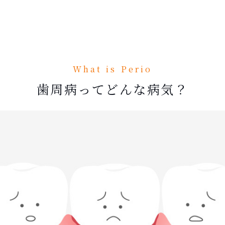
What is Perio
歯周病って
どんな病気？